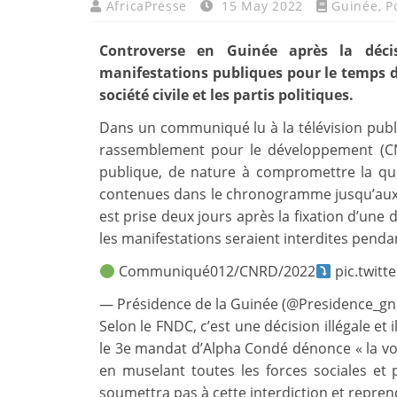
AfricaPresse
15 May 2022
Guinée
,
P
Controverse en Guinée après la décis
manifestations publiques pour le temps d
société civile et les partis politiques.
Dans un communiqué lu à la télévision publi
rassemblement pour le développement (CNR
publique, de nature à compromettre la quié
contenues dans le chronogramme jusqu’aux 
est prise deux jours après la fixation d’une 
les manifestations seraient interdites pendan
Communiqué012/CNRD/2022
pic.twit
— Présidence de la Guinée (@Presidence_gn
Selon le FNDC, c’est une décision illégale et i
le 3e mandat d’Alpha Condé dénonce « la vo
en muselant toutes les forces sociales et p
soumettra pas à cette interdiction et repren