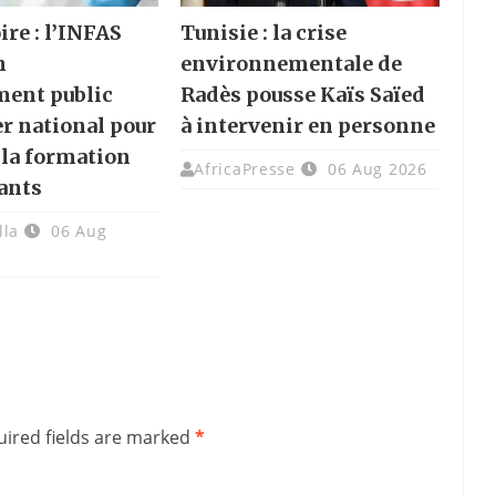
ire : l’INFAS
Tunisie : la crise
n
environnementale de
ment public
Radès pousse Kaïs Saïed
er national pour
à intervenir en personne
 la formation
AfricaPresse
06 Aug 2026
ants
lla
06 Aug
ired fields are marked
*