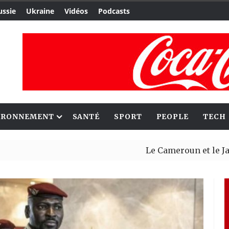
ussie
Ukraine
Vidéos
Podcasts
IRONNEMENT
SANTÉ
SPORT
PEOPLE
TECH
Le Cameroun et le Japon renfo
Ceuta : Rabat affirme avoir al