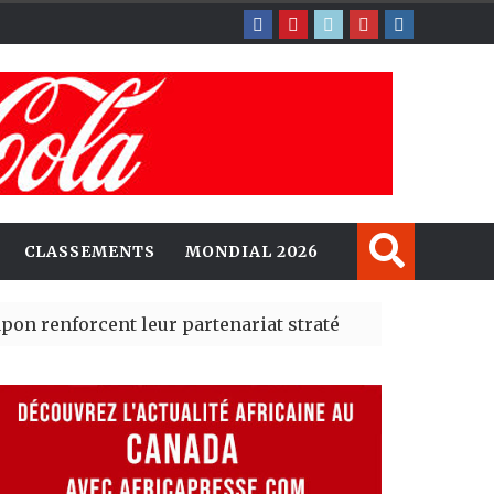
CLASSEMENTS
MONDIAL 2026
rcent leur partenariat stratégique avec un cap sur l’IA
erté Madrid des risques migratoires dès juillet
| 05 Aug 2