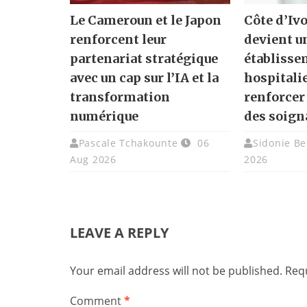
Le Cameroun et le Japon
Côte d’Ivo
renforcent leur
devient u
partenariat stratégique
établisse
avec un cap sur l’IA et la
hospitali
transformation
renforcer
numérique
des soign
Pascale Tchakounte
06
Sidonie Be
Aug 2026
2026
LEAVE A REPLY
Your email address will not be published.
Requ
Comment
*