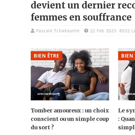
devient un dernier rec
femmes en souffrance
Pascale Tchakounte
22 Feb 2025
8032 L
BIEN ÊTRE
BIEN
Tomber amoureux : un choix
Le sy
conscient ou un simple coup
: Qua
du sort ?
simpl