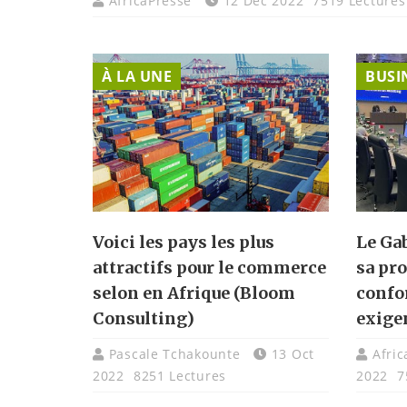
AfricaPresse
12 Dec 2022
7519 Lectures
À LA UNE
BUSI
Voici les pays les plus
Le Ga
attractifs pour le commerce
sa pr
selon en Afrique (Bloom
confo
Consulting)
exige
Pascale Tchakounte
13 Oct
Afri
2022
8251 Lectures
2022
7