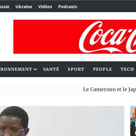
ussie
Ukraine
Vidéos
Podcasts
IRONNEMENT
SANTÉ
SPORT
PEOPLE
TECH
Le Cameroun et le Japon renforcen
Ceuta : Rabat affirme avoir alerté