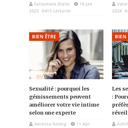
Fatoumata Diallo
18 Jan
Vane
2025
6415 Lectures
2024
6
BIEN ÊTRE
BIEN
Sexualité : pourquoi les
Les s
gémissements peuvent
: Pou
améliorer votre vie intime
préfèr
selon une experte
réveil
Vanessa Ndong
11 Apr
Achi