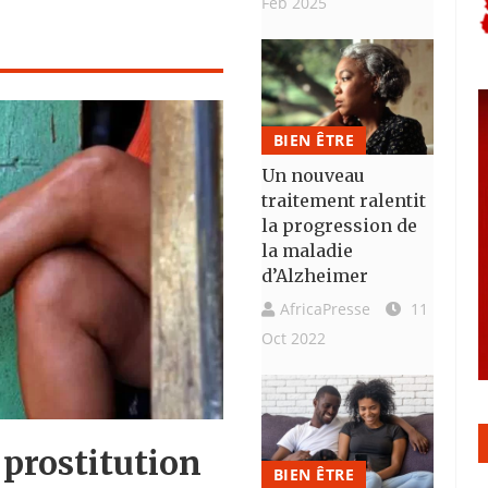
Feb 2025
BIEN ÊTRE
Un nouveau
traitement ralentit
la progression de
la maladie
d’Alzheimer
AfricaPresse
11
Oct 2022
prostitution
BIEN ÊTRE