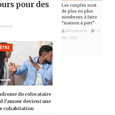
ours pour des
Les couples sont
de plus en plus
nombreux à faire
“maison à part”
ectures
AfricaPresse
27
Dec 2022
 ÊTRE
ndrome du colocataire
nd l’amour devient une
e cohabitation