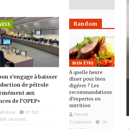
Random
NESS
BIEN ÊTRE
À quelle heure
bon s’engage à baisser
dîner pour bien
oduction de pétrole
digérer ? Les
recommandations
rmément aux
d’expertes en
nces de l’OPEP+
nutrition
caPresse
07 Oct
Pascale
506 Lectures
Tchakounte
09