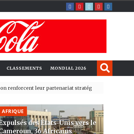
CLASSEMENTS
MONDIAL 2026
t leur partenariat stratégique avec un cap sur l’IA et
 Madrid des risques migratoires dès juillet
| 05 Aug 2026
AFRIQUE
Expulsés des États-Unis vers le
Cameroun, 36 Africains