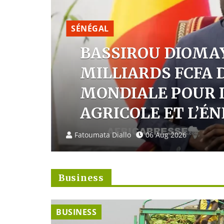
SÉNÉGAL
NT
BASSIROU DIOMAYE
C
MILLIARDS FCFA D
ION
MONDIALE POUR L
AGRICOLE ET L’ÉNE
Fatoumata Diallo
06 Aug 2026
Business
BUSINESS