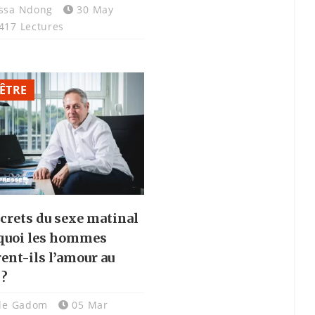
ssa Ndong
30 May
417 Lectures
 ÊTRE
ecrets du sexe matinal
rquoi les hommes
ent-ils l’amour au
 ?
lle Gadom
05 Mar