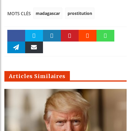
madagascar
prostitution
MOTS CLÉS
Faceboo
Twitter
linkedin
Pinteres
Reddit
WhatsAp
k
Telegra
Email
t
pt
m
Articles Similaires