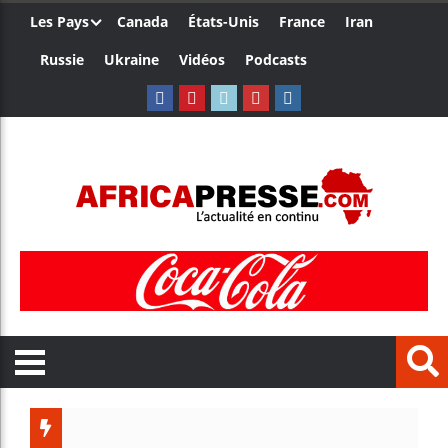
Les Pays
Canada
États-Unis
France
Iran
Russie
Ukraine
Vidéos
Podcasts
Trump no