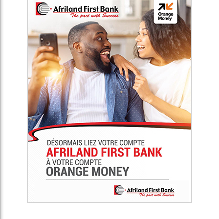
Africa Presse est un média de référence de débats sur
l’actualité en Afrique. Notre objectif est non seulement de
connecter l’Afrique au reste du monde, mais d’établir un
moyen de communication simple et efficace, et ainsi
promouvoir la diversité du continent sur tous les plans de
l'actualité.
Articles Récents