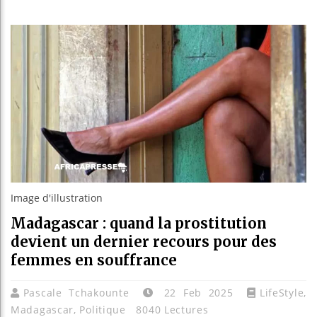
Les jeun
Guinée :
Réforme é
Bénin : 
Image d'illustration
Madagascar : quand la prostitution
devient un dernier recours pour des
femmes en souffrance
Pascale Tchakounte
22 Feb 2025
LifeStyle
,
Madagascar
,
Politique
8040 Lectures