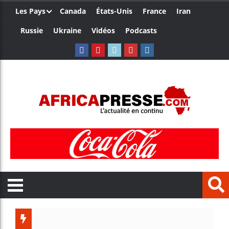
Les Pays
Canada
États-Unis
France
Iran
Russie
Ukraine
Vidéos
Podcasts
Les jeunes Africa