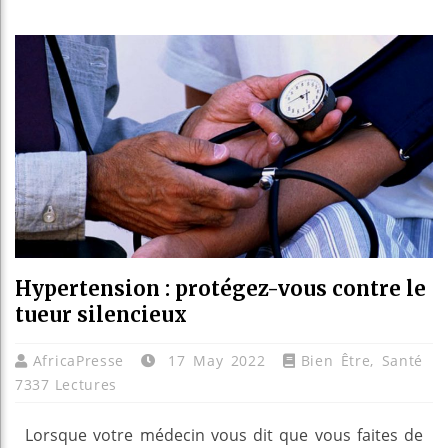
Guinée : Nimba M
Réforme électorale
Bénin : Patrice T
Aliko Dangote et 
Hypertension : protégez-vous contre le
tueur silencieux
AfricaPresse
17 May 2022
Bien Être
,
Santé
7337 Lectures
Lorsque votre médecin vous dit que vous faites de