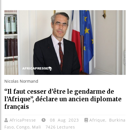
Réparati
Canada :
Reboisem
Nicolas Normand
“Il faut cesser d’être le gendarme de
l’Afrique”, déclare un ancien diplomate
français
AfricaPresse
08 Aug 2023
Afrique
,
Burkina
Faso
,
Congo
,
Mali
7426 Lectures