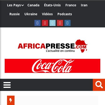
Les Pays
Canada
États-Unis
France
Iran
Russie
Ukraine
Vidéos
Podcasts
Ceuta : 