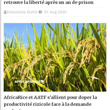
retrouve la liberté après un an de prison
Fatoumata Diallo
01 Aug 2026
AfricaRice et AATF s’allient pour doper la
productivité rizicole face à la demande