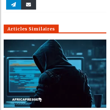
Faceboo
Twitter
linkedin
Pinteres
Reddit
WhatsAp
k
Telegra
Email
t
pt
m
Articles Similaires