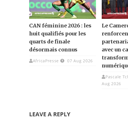
CAN féminine 2026 : les
Le Camero
huit qualifiés pour les
renforcen
quarts de finale
partenari
désormais connus
avec un ca
transfor
AfricaPresse
07 Aug 2026
numériqu
Pascale T
Aug 2026
LEAVE A REPLY