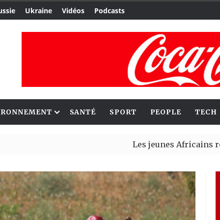
ussie
Ukraine
Vidéos
Podcasts
IRONNEMENT
SANTÉ
SPORT
PEOPLE
TECH
Les jeunes Africains retrouvent
Aliko Dangote et Mark Carney e