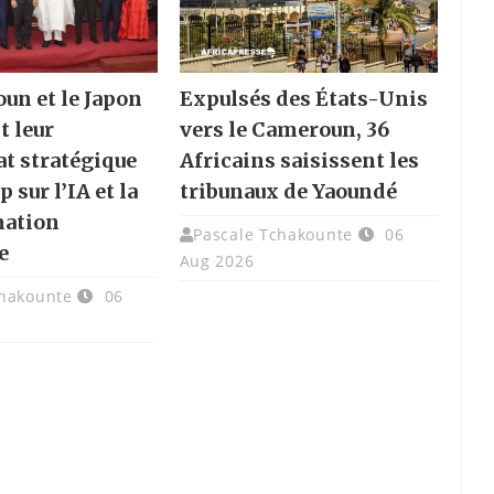
un et le Japon
Expulsés des États-Unis
t leur
vers le Cameroun, 36
at stratégique
Africains saisissent les
p sur l’IA et la
tribunaux de Yaoundé
mation
Pascale Tchakounte
06
e
Aug 2026
chakounte
06