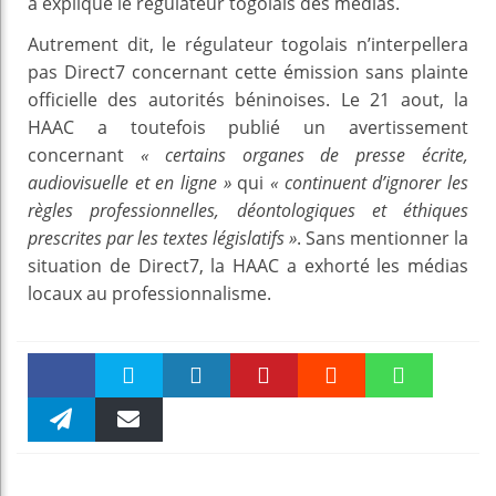
a expliqué le régulateur togolais des médias.
Autrement dit, le régulateur togolais n’interpellera
pas Direct7 concernant cette émission sans plainte
officielle des autorités béninoises. Le 21 aout, la
HAAC a toutefois publié un avertissement
concernant
« certains organes de presse écrite,
audiovisuelle et en ligne »
qui
« continuent d’ignorer les
règles professionnelles, déontologiques et éthiques
prescrites par les textes législatifs »
. Sans mentionner la
situation de Direct7, la HAAC a exhorté les médias
locaux au professionnalisme.
Faceboo
Twitter
linkedin
Pinteres
Reddit
WhatsAp
k
Telegra
Email
t
pt