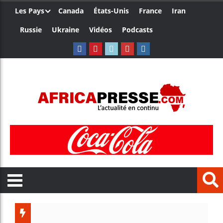
Les Pays
Canada
États-Unis
France
Iran
Russie
Ukraine
Vidéos
Podcasts
Les jeun