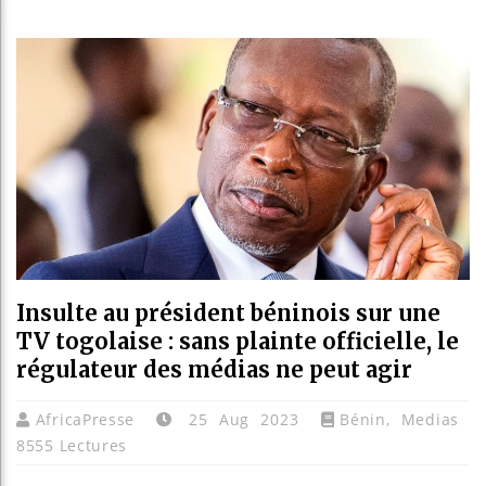
Guinée 
Réforme 
Bénin : 
Aliko Da
Insulte au président béninois sur une
TV togolaise : sans plainte officielle, le
régulateur des médias ne peut agir
AfricaPresse
25 Aug 2023
Bénin
,
Medias
8555 Lectures