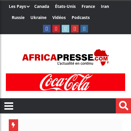
Les Pays
Canada
États-Unis
France
Iran
Russie
Ukraine
Vidéos
Podcasts
Les jeun