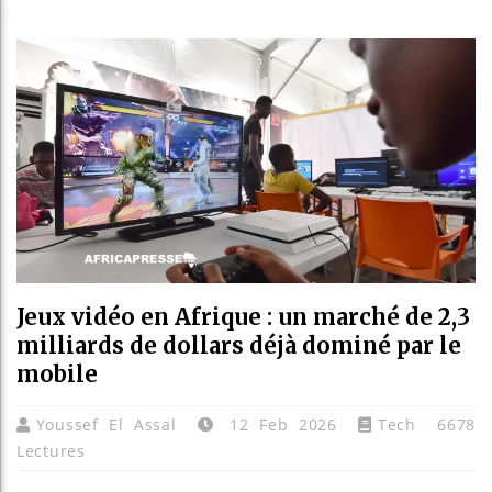
Guinée :
Réforme 
Bénin : 
Aliko Da
Jeux vidéo en Afrique : un marché de 2,3
milliards de dollars déjà dominé par le
mobile
Youssef El Assal
12 Feb 2026
Tech
6678
Lectures