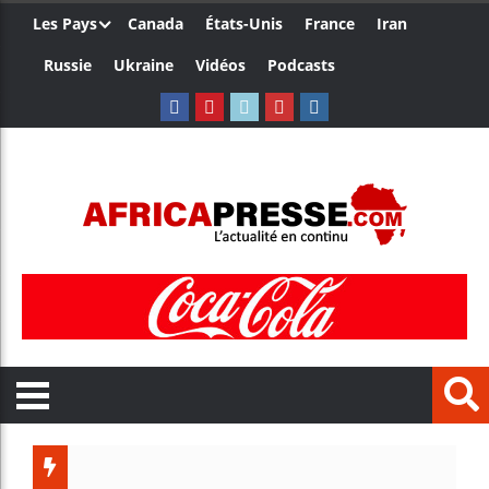
Les Pays
Canada
États-Unis
France
Iran
Russie
Ukraine
Vidéos
Podcasts
Les jeun