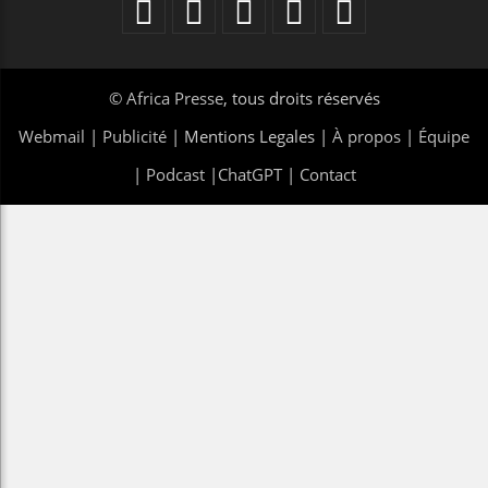
©
Africa Presse
, tous droits réservés
Webmail
|
Publicité
| Mentions Legales |
À propos
|
Équipe
|
Podcast
|
ChatGPT
|
Contact