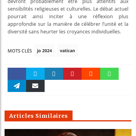
devront probablement être plus attentifs aux
sensibilités religieuses et culturelles. Le débat actuel
pourrait ainsi inciter à une réflexion plus
approfondie sur la manière de célébrer l’unité et la
diversité sans heurter les croyances individuelles.
jo 2024
vatican
MOTS CLÉS
Faceboo
Twitter
linkedin
Pinteres
Reddit
WhatsAp
k
Telegra
Email
t
pt
m
Articles Similaires