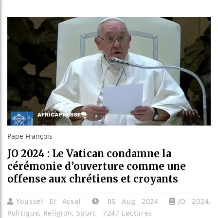
Guinée :
Réforme é
Bénin : 
Aliko Da
Pape François
JO 2024 : Le Vatican condamne la
cérémonie d’ouverture comme une
offense aux chrétiens et croyants
Youssef El Assal
05 Aug 2024
JO 2024
,
Politique
,
Religion
,
Sport
7247 Lectures