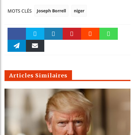
Joseph Borrell
niger
MOTS CLÉS
Faceboo
Twitter
linkedin
Pinteres
Reddit
WhatsAp
k
Telegra
Email
t
pt
m
Articles Similaires