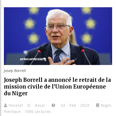
Les je
Guinée
Réform
Bénin 
Josep Borrell
Joseph Borrell a annoncé le retrait de la
mission civile de l’Union Européenne
du Niger
Youssef El Assal
02 Feb 2024
Niger
,
Politique
7090 Lectures