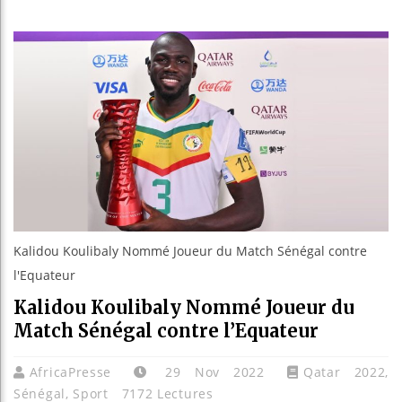
Les j
Guiné
Réform
Bénin 
Kalidou Koulibaly Nommé Joueur du Match Sénégal contre
l'Equateur
Kalidou Koulibaly Nommé Joueur du
Match Sénégal contre l’Equateur
AfricaPresse
29 Nov 2022
Qatar 2022
,
Sénégal
,
Sport
7172 Lectures