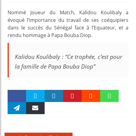
Nommé Joueur du Match, Kalidou Koulibaly a
évoqué l’importance du travail de ses coéquipiers
dans le succès du Sénégal face à l’Equateur, et a
rendu hommage à Papa Bouba Diop.
Kalidou Koulibaly : “Ce trophée, c’est pour
la famille de Papa Bouba Diop”
Faceboo
Twitter
linkedin
Pinteres
Reddit
WhatsAp
k
Telegra
Email
t
pt
m