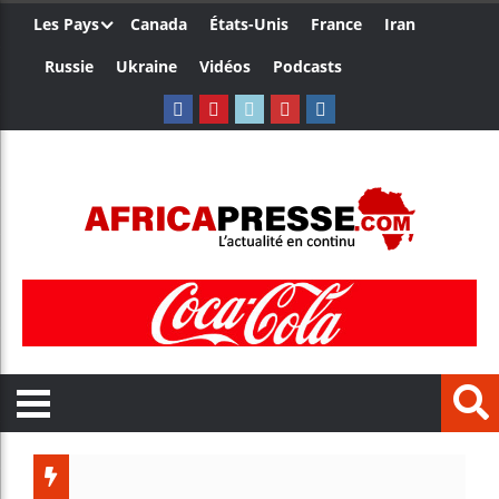
Les Pays
Canada
États-Unis
France
Iran
Russie
Ukraine
Vidéos
Podcasts
Trump