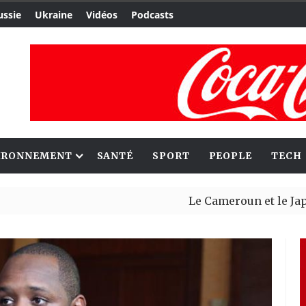
ussie
Ukraine
Vidéos
Podcasts
IRONNEMENT
SANTÉ
SPORT
PEOPLE
TECH
Le Cameroun et le Japon renforce
Ceuta : Rabat affirme avoir alert