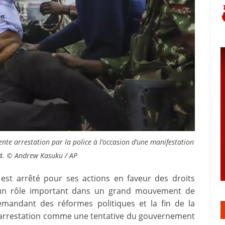
ente arrestation par la police à l’occasion d’une manifestation
024. © Andrew Kasuku / AP
est arrêté pour ses actions en faveur des droits
ué un rôle important dans un grand mouvement de
emandant des réformes politiques et la fin de la
e arrestation comme une tentative du gouvernement