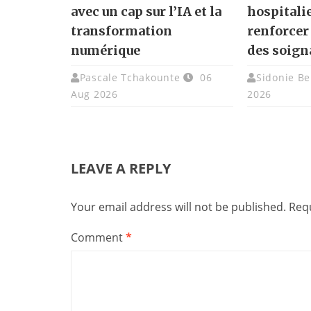
avec un cap sur l’IA et la
hospitali
transformation
renforcer
numérique
des soign
Pascale Tchakounte
06
Sidonie Be
Aug 2026
2026
LEAVE A REPLY
Your email address will not be published.
Requ
Comment
*