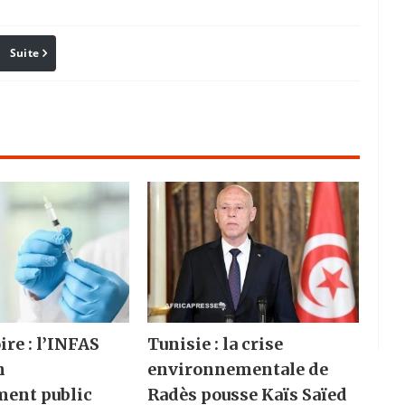
Suite
Pinterest
Reddit
Email
ire : l’INFAS
Tunisie : la crise
n
environnementale de
ment public
Radès pousse Kaïs Saïed