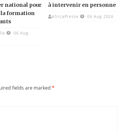
er national pour
à intervenir en personne
 la formation
AfricaPresse
06 Aug 2026
ants
lla
06 Aug
ired fields are marked
*