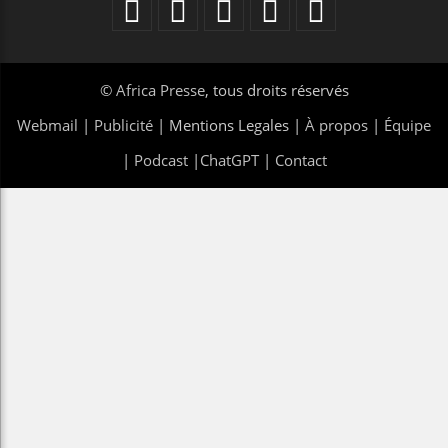
©
Africa Presse
, tous droits réservés
Webmail
|
Publicité
| Mentions Legales |
À propos
|
Équipe
|
Podcast
|
ChatGPT
|
Contact