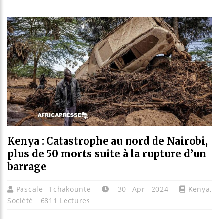
Guinée
Réform
Bénin 
Aliko 
Kenya : Catastrophe au nord de Nairobi,
plus de 50 morts suite à la rupture d’un
barrage
Pascale Tchakounte
30 Apr 2024
Kenya
,
Société
6811 Lectures