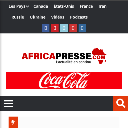
Les Pays
Canada
États-Unis
France
Iran
Russie
Ukraine
Vidéos
Podcasts
Les je