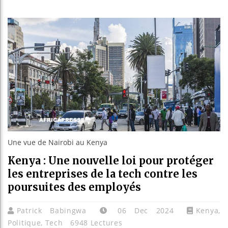
Les jeune
Guinée :
Réforme é
Bénin : P
Une vue de Nairobi au Kenya
Kenya : Une nouvelle loi pour protéger
les entreprises de la tech contre les
poursuites des employés
Patrick Babingwa
06 Dec 2024
Kenya
,
Politique
,
Tech
6948 Lectures