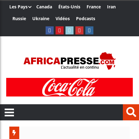
Les Pays
Canada
États-Unis
France
Iran
Russie
Ukraine
Vidéos
Podcasts
Trump no