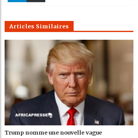
k
Telegra
Email
t
pt
m
Articles Similaires
Trump nomme une nouvelle vague