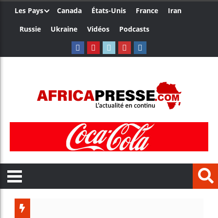
Les Pays
Canada
États-Unis
France
Iran
Russie
Ukraine
Vidéos
Podcasts
Trump n