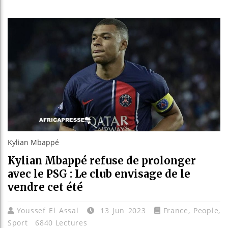
Les jeun
Guinée 
Réforme 
Bénin : 
Kylian Mbappé
Kylian Mbappé refuse de prolonger
avec le PSG : Le club envisage de le
vendre cet été
Youssef El Assal
13 Jun 2023
France
,
People
,
Sport
6840 Lectures