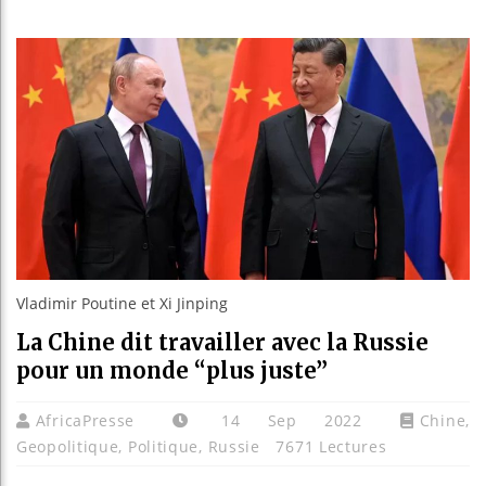
Les jeun
Guinée :
Réforme 
Bénin : 
Vladimir Poutine et Xi Jinping
La Chine dit travailler avec la Russie
pour un monde “plus juste”
AfricaPresse
14 Sep 2022
Chine
,
Geopolitique
,
Politique
,
Russie
7671 Lectures