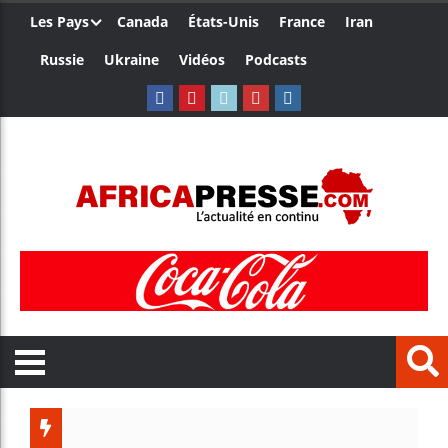
Les Pays
Canada
États-Unis
France
Iran
Russie
Ukraine
Vidéos
Podcasts
Trump n