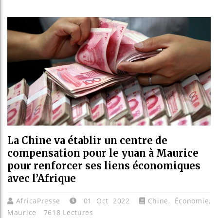
Les jeun
Guinée 
Réforme 
Bénin : 
La Chine va établir un centre de
compensation pour le yuan à Maurice
pour renforcer ses liens économiques
avec l’Afrique
AfricaPresse
01 Oct 2022
Chine
,
Économie
,
Maurice
7618 Lectures