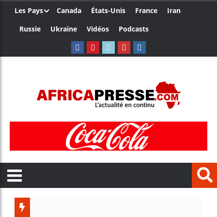
Les Pays
Canada
États-Unis
France
Iran
Russie
Ukraine
Vidéos
Podcasts
Trump n