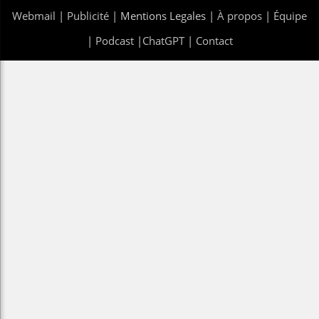
Webmail
|
Publicité
| Mentions Legales |
À propos
|
Équipe
|
Podcast
|
ChatGPT
|
Contact