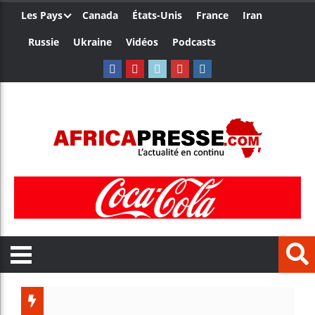
Les Pays
Canada
États-Unis
France
Iran
Russie
Ukraine
Vidéos
Podcasts
Trump n