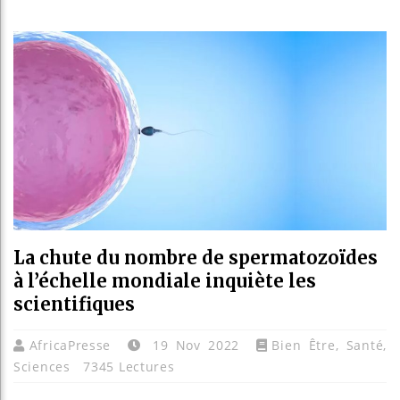
Les jeu
Guinée 
Réforme 
Bénin :
La chute du nombre de spermatozoïdes
à l’échelle mondiale inquiète les
scientifiques
AfricaPresse
19 Nov 2022
Bien Être
,
Santé
,
Sciences
7345 Lectures