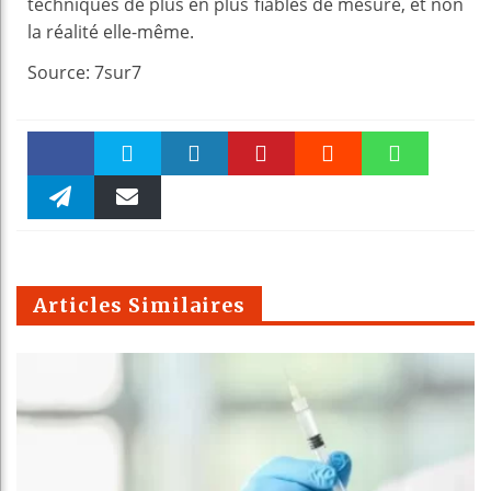
techniques de plus en plus fiables de mesure, et non
la réalité elle-même.
Source: 7sur7
Faceboo
Twitter
linkedin
Pinteres
Reddit
WhatsAp
k
Telegra
Email
t
pt
m
Articles Similaires