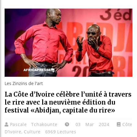
Les je
Guinée
Réforme
Bénin 
Les Zinzins de l'art
La Côte d’Ivoire célèbre l’unité à travers
le rire avec la neuvième édition du
festival «Abidjan, capitale du rire»
Pascale Tchakounte
03 Mar 2024
Côte
D’Ivoire
,
Culture
6969 Lectures