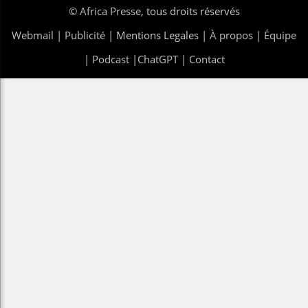
©
Africa Presse
, tous droits réservés
Webmail
|
Publicité
| Mentions Legales |
À propos
|
Équipe
|
Podcast
|
ChatGPT
|
Contact