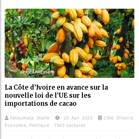
Guinée :
Réforme é
Bénin : 
Aliko Da
La Côte d’Ivoire en avance sur la
nouvelle loi de l’UE sur les
importations de cacao
Fatoumata Diallo
20 Apr 2023
Côte D’Ivoire
,
Économie
,
Politique
7343 Lectures