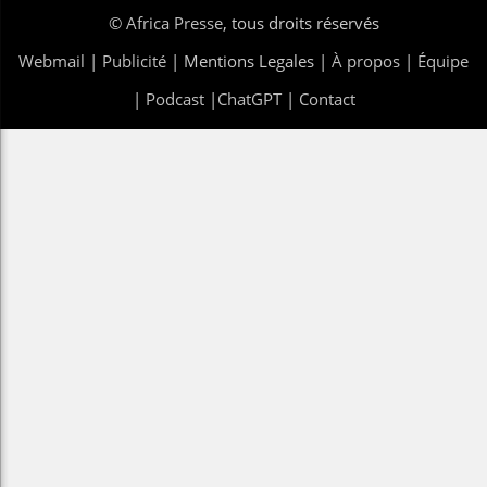
©
Africa Presse
, tous droits réservés
Webmail
|
Publicité
| Mentions Legales |
À propos
|
Équipe
|
Podcast
|
ChatGPT
|
Contact