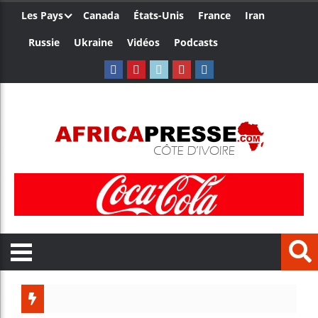
Les Pays
Canada
États-Unis
France
Iran
Russie
Ukraine
Vidéos
Podcasts
Les jeun