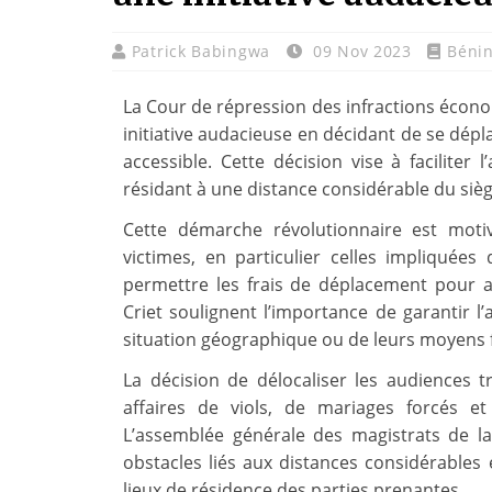
Patrick Babingwa
09 Nov 2023
Béni
La Cour de répression des infractions écono
initiative audacieuse en décidant de se dépl
accessible. Cette décision vise à faciliter
résidant à une distance considérable du siège
Cette démarche révolutionnaire est mot
victimes, en particulier celles impliqué
permettre les frais de déplacement pour a
Criet soulignent l’importance de garantir l
situation géographique ou de leurs moyens f
La décision de délocaliser les audiences 
affaires de viols, de mariages forcés e
L’assemblée générale des magistrats de la
obstacles liés aux distances considérables e
lieux de résidence des parties prenantes.