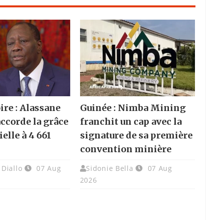
ire : Alassane
Guinée : Nimba Mining
accorde la grâce
franchit un cap avec la
elle à 4 661
signature de sa première
convention minière
Diallo
07 Aug
Sidonie Bella
07 Aug
2026