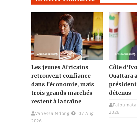
Les jeunes Africains
Côte d’Ivo
retrouvent confiance
Ouattara 
dans l’économie, mais
présidenti
trois grands marchés
détenus
restent à la traîne
Fatoumata 
2026
Vanessa Ndong
07 Aug
2026