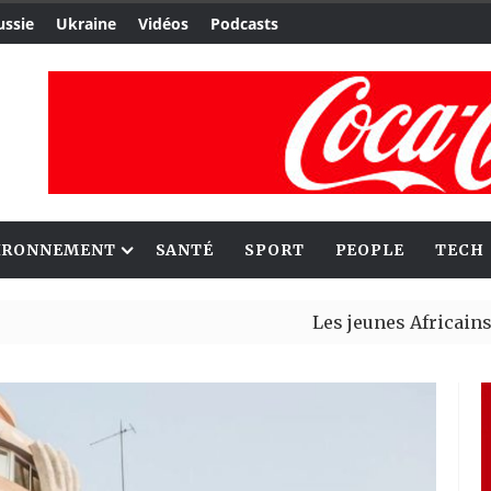
ussie
Ukraine
Vidéos
Podcasts
IRONNEMENT
SANTÉ
SPORT
PEOPLE
TECH
Les jeunes Africains retrouve
Aliko Dangote et Mark Carney