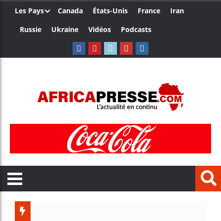
Les Pays
Canada
États-Unis
France
Iran
Russie
Ukraine
Vidéos
Podcasts
Trump n