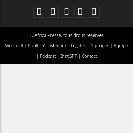
©
Africa Presse
, tous droits réservés
Webmail
|
Publicité
| Mentions Legales |
À propos
|
Équipe
|
Podcast
|
ChatGPT
|
Contact