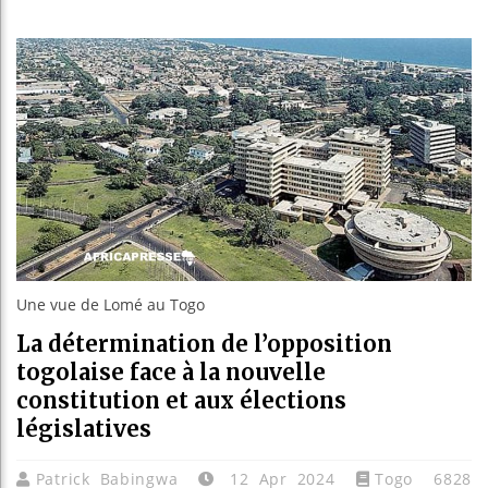
Les jeun
Guinée :
Réforme 
Bénin : 
Une vue de Lomé au Togo
La détermination de l’opposition
togolaise face à la nouvelle
constitution et aux élections
législatives
Patrick Babingwa
12 Apr 2024
Togo
6828