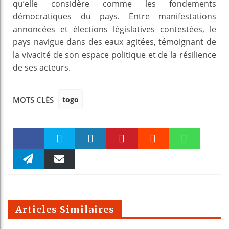
qu’elle considère comme les fondements
démocratiques du pays. Entre manifestations
annoncées et élections législatives contestées, le
pays navigue dans des eaux agitées, témoignant de
la vivacité de son espace politique et de la résilience
de ses acteurs.
togo
MOTS CLÉS
Faceboo
Twitter
linkedin
Pinteres
Reddit
WhatsAp
k
Telegra
Email
t
pt
m
Articles Similaires