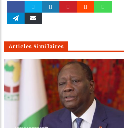
Faceboo
Twitter
linkedin
Pinteres
Reddit
WhatsAp
k
Telegra
Email
t
pt
m
Articles Similaires