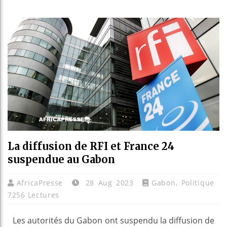
Réfor
Bénin
Aliko
La diffusion de RFI et France 24
suspendue au Gabon
AfricaPresse
28 Aug 2023
Gabon
,
Politique
7256 Lectures
Les autorités du Gabon ont suspendu la diffusion de