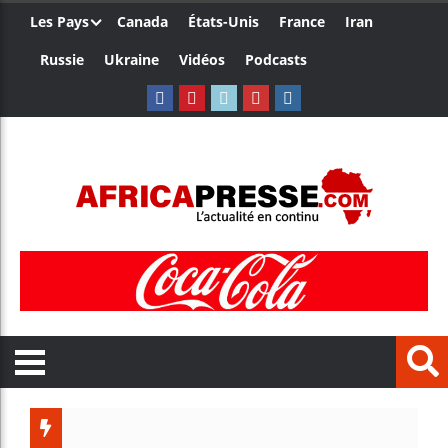
Les Pays
Canada
États-Unis
France
Iran
Russie
Ukraine
Vidéos
Podcasts
Côte 