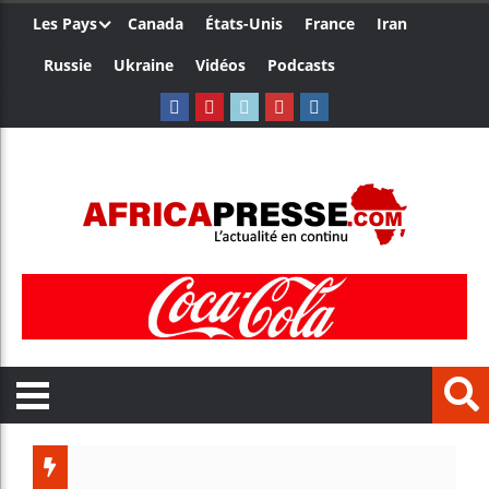
Les Pays
Canada
États-Unis
France
Iran
Russie
Ukraine
Vidéos
Podcasts
Trump nomme une nou