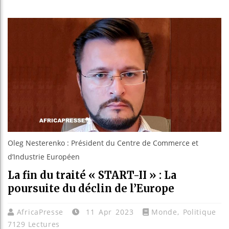
Les jeunes Africains
Guinée : Nimba Minin
Réforme électorale en
Bénin : Patrice Talo
Oleg Nesterenko : Président du Centre de Commerce et
d’Industrie Européen
La fin du traité « START-II » : La
poursuite du déclin de l’Europe
AfricaPresse
11 Apr 2023
Monde
,
Politique
7129 Lectures