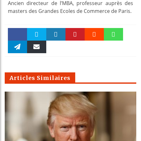
Ancien directeur de l’MBA, professeur auprès des
masters des Grandes Ecoles de Commerce de Paris.
Faceboo
Twitter
linkedin
Pinteres
Reddit
WhatsAp
k
Telegra
Email
t
pt
m
Articles Similaires