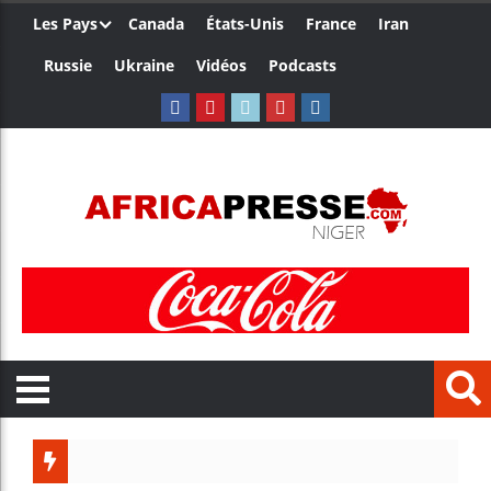
Les Pays
Canada
États-Unis
France
Iran
Russie
Ukraine
Vidéos
Podcasts
Côte d’I