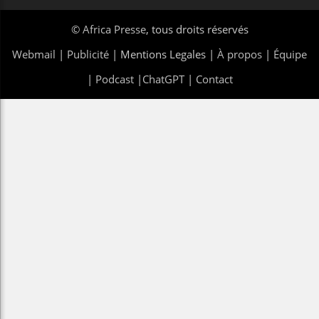
©
Africa Presse
, tous droits réservés
Webmail
|
Publicité
| Mentions Legales |
À propos
|
Équipe
|
Podcast
|
ChatGPT
|
Contact