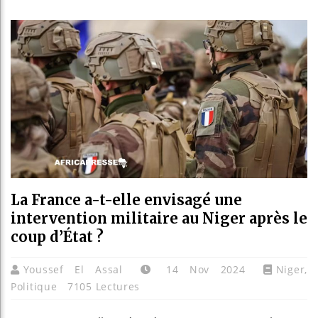
Réforme 
Bénin : 
Aliko Da
La France a-t-elle envisagé une
intervention militaire au Niger après le
coup d’État ?
Youssef El Assal
14 Nov 2024
Niger
,
Politique
7105 Lectures