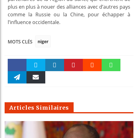
plus en plus à nouer des alliances avec d’autres pays
comme la Russie ou la Chine, pour échapper à
l’influence occidentale.
niger
MOTS CLÉS
Faceboo
Twitter
linkedin
Pinteres
Reddit
WhatsAp
k
Telegra
Email
t
pt
m
Articles Similaires