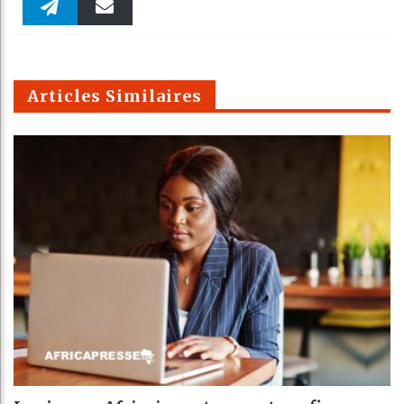
Faceboo
Twitter
linkedin
Pinteres
Reddit
WhatsAp
k
Telegra
Email
t
pt
m
Articles Similaires