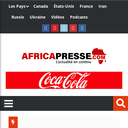
Les Pays
Canada
États-Unis
France
Iran
Russie
Ukraine
Vidéos
Podcasts
Les jeun