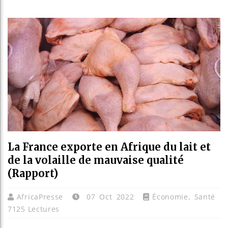
Guinée :
Réforme é
Bénin : 
Aliko Da
La France exporte en Afrique du lait et
de la volaille de mauvaise qualité
(Rapport)
AfricaPresse
07 Oct 2022
Économie
,
Santé
7125 Lectures