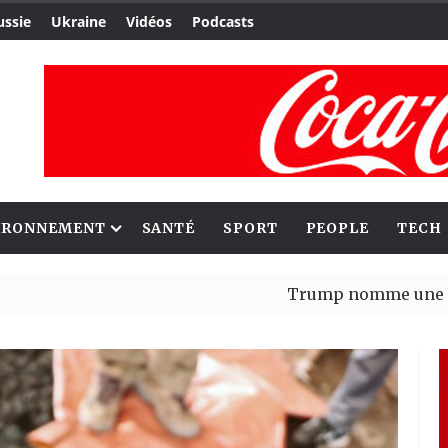
ussie
Ukraine
Vidéos
Podcasts
IRONNEMENT
SANTÉ
SPORT
PEOPLE
TECH
Trump nomme une nouvelle va
Bénin : Patrice Talon élu pré