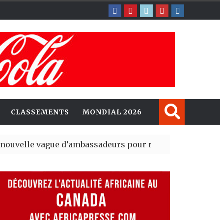
CLASSEMENTS
MONDIAL 2026
gue d’ambassadeurs pour renforcer la présence améri
sident du tout premier Sénat issu de la réforme constitu