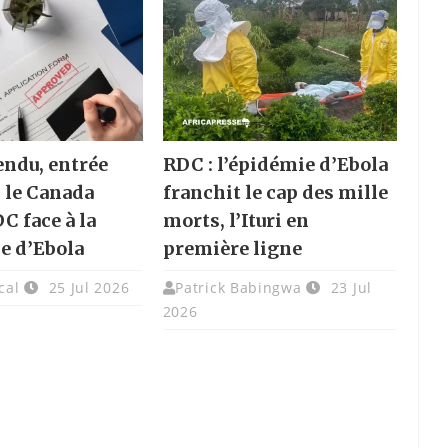
endu, entrée
RDC : l’épidémie d’Ebola
: le Canada
franchit le cap des mille
DC face à la
morts, l’Ituri en
e d’Ebola
première ligne
cal
25 Jul 2026
Patrick Babingwa
23 Jul
2026