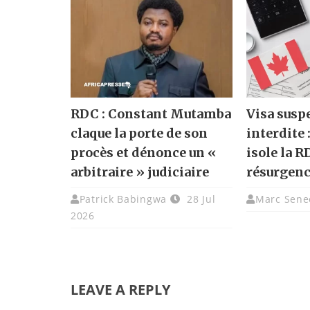
RDC : Constant Mutamba
Visa susp
claque la porte de son
interdite 
procès et dénonce un «
isole la R
arbitraire » judiciaire
résurgenc
Patrick Babingwa
28 Jul
Marc Sene
2026
LEAVE A REPLY