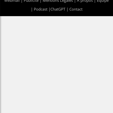
Webmail
|
Publicité
| Mentions Legales |
À propos
|
Équipe
|
Podcast
|
ChatGPT
|
Contact