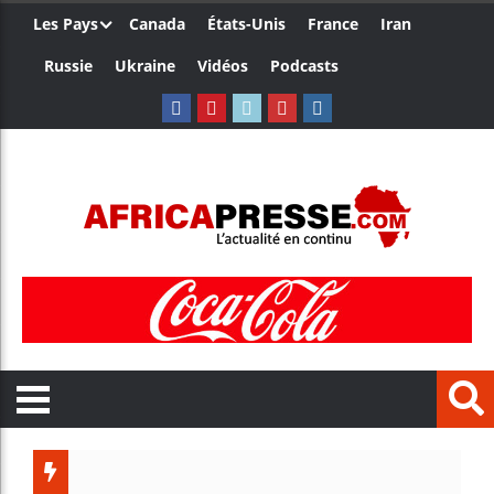
Les Pays
Canada
États-Unis
France
Iran
Russie
Ukraine
Vidéos
Podcasts
Trump no