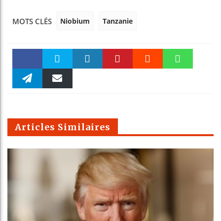
Niobium
Tanzanie
MOTS CLÉS
Faceboo
Twitter
linkedin
Pinteres
Reddit
WhatsAp
k
Telegra
Email
t
pt
m
Articles Similaires