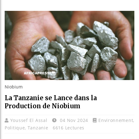
Les jeun
Guinée :
Réforme é
Bénin : 
Niobium
La Tanzanie se Lance dans la
Production de Niobium
Youssef El Assal
04 Nov 2024
Environnement
,
Politique
,
Tanzanie
6616 Lectures