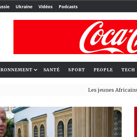
ussie
Ukraine
Vidéos
Podcasts
IRONNEMENT
SANTÉ
SPORT
PEOPLE
TECH
Les jeunes Africains retrouv
Aliko Dangote et Mark Carney