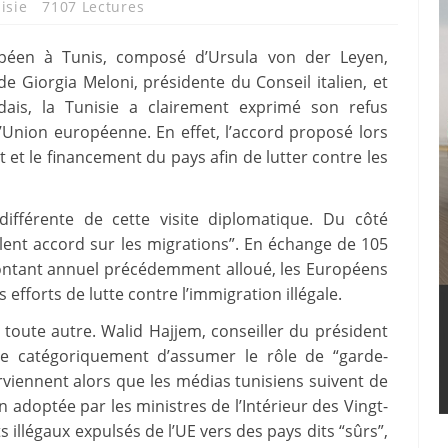
isie
7107 Lectures
ropéen à Tunis, composé d’Ursula von der Leyen,
 Giorgia Meloni, présidente du Conseil italien, et
dais, la Tunisie a clairement exprimé son refus
l’Union européenne. En effet, l’accord proposé lors
nt et le financement du pays afin de lutter contre les
différente de cette visite diplomatique. Du côté
lent accord sur les migrations”. En échange de 105
e montant annuel précédemment alloué, les Européens
s efforts de lutte contre l’immigration illégale.
 toute autre. Walid Hajjem, conseiller du président
use catégoriquement d’assumer le rôle de “garde-
erviennent alors que les médias tunisiens suivent de
 adoptée par les ministres de l’Intérieur des Vingt-
s illégaux expulsés de l’UE vers des pays dits “sûrs”,