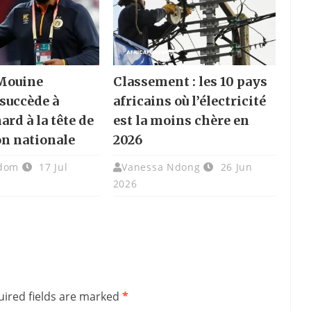
 Mouine
Classement : les 10 pays
succède à
africains où l’électricité
rd à la tête de
est la moins chère en
on nationale
2026
adom
17 Jul
Vanessa Ndong
26 Jun
2026
ired fields are marked
*