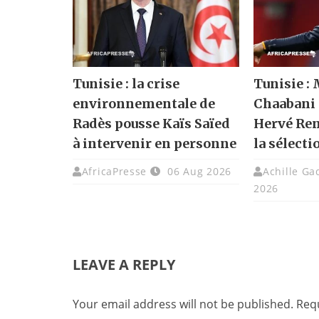
Tunisie : la crise
Tunisie :
environnementale de
Chaabani 
Radès pousse Kaïs Saïed
Hervé Rena
à intervenir en personne
la sélecti
AfricaPresse
06 Aug 2026
Achille G
2026
LEAVE A REPLY
Your email address will not be published.
Requ