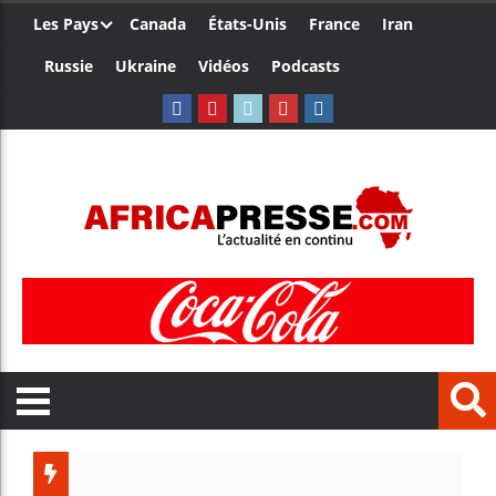
Les Pays
Canada
États-Unis
France
Iran
Russie
Ukraine
Vidéos
Podcasts
Trump 