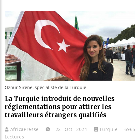
Les je
Guinée
Réform
Bénin 
Oznur Sirene, spécialiste de la Turquie
La Turquie introduit de nouvelles
réglementations pour attirer les
travailleurs étrangers qualifiés
AfricaPresse
22 Oct 2024
Turquie
6965
Lectures