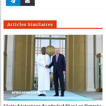
Faceboo
Twitter
linkedin
Pinteres
Reddit
WhatsAp
k
Telegra
Email
t
pt
m
Articles Similaires