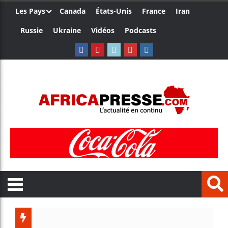
Les Pays
Canada
États-Unis
France
Iran
Russie
Ukraine
Vidéos
Podcasts
Trump nom