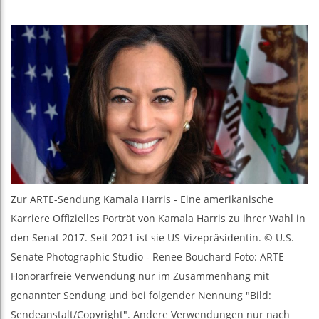
Les jeunes
Guinée : 
Réforme él
Bénin : Pa
Zur ARTE-Sendung Kamala Harris - Eine amerikanische
Karriere Offizielles Porträt von Kamala Harris zu ihrer Wahl in
den Senat 2017. Seit 2021 ist sie US-Vizepräsidentin. © U.S.
Senate Photographic Studio - Renee Bouchard Foto: ARTE
Honorarfreie Verwendung nur im Zusammenhang mit
genannter Sendung und bei folgender Nennung "Bild:
Sendeanstalt/Copyright". Andere Verwendungen nur nach