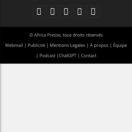
©
Africa Presse
, tous droits réservés
Webmail
|
Publicité
| Mentions Legales |
À propos
|
Équipe
|
Podcast
|
ChatGPT
|
Contact