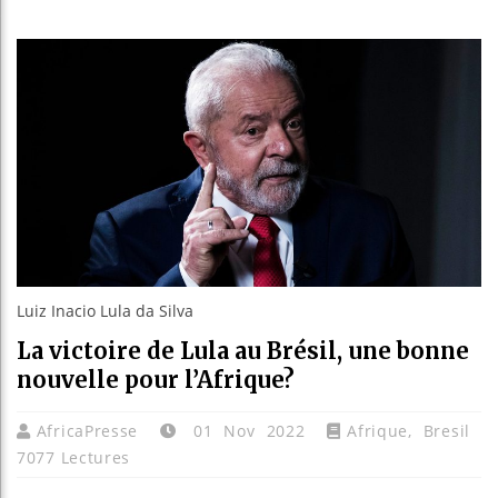
Les jeun
Guinée 
Réforme 
Bénin : 
Luiz Inacio Lula da Silva
La victoire de Lula au Brésil, une bonne
nouvelle pour l’Afrique?
AfricaPresse
01 Nov 2022
Afrique
,
Bresil
7077 Lectures