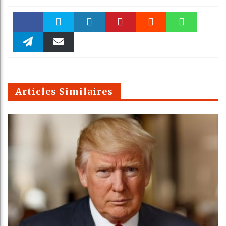
Faceboo
Twitter
linkedin
Pinteres
Reddit
WhatsAp
k
Telegra
Email
t
pt
m
Articles Similaires