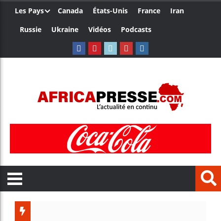
Les Pays
Canada
États-Unis
France
Iran
Russie
Ukraine
Vidéos
Podcasts
Trump n