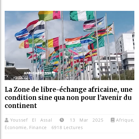
Les jeunes
Guinée : 
Réforme él
Bénin : Pa
La Zone de libre-échange africaine, une
condition sine qua non pour l’avenir du
continent
Youssef El Assal
13 Mar 2025
Afrique
,
Économie
,
Finance
6918 Lectures