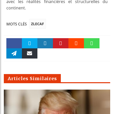
avec les réalités financières et structurelles du
continent.
ZLECAF
MOTS CLÉS
Faceboo
Twitter
linkedin
Pinteres
Reddit
WhatsAp
k
Telegra
Email
t
pt
m
Articles Similaires