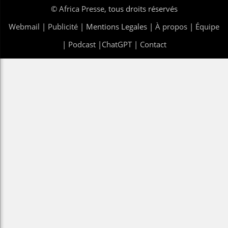
©
Africa Presse
, tous droits réservés
Webmail
|
Publicité
| Mentions Legales |
À propos
|
Équipe
|
Podcast
|
ChatGPT
|
Contact