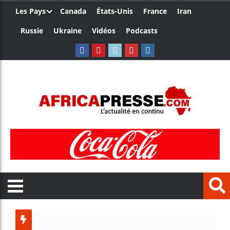
Les Pays
Canada
États-Unis
France
Iran
Russie
Ukraine
Vidéos
Podcasts
Trump nom