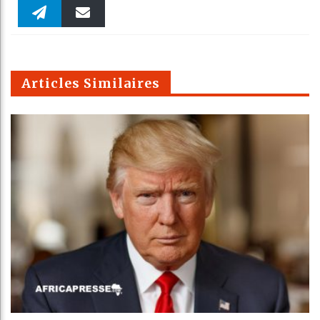
Faceboo
Twitter
linkedin
Pinteres
Reddit
WhatsAp
k
Telegra
Email
t
pt
m
Articles Similaires