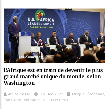
Les jeun
Guinée :
Réforme é
Bénin : 
L’Afrique est en train de devenir le plus
grand marché unique du monde, selon
Washington
AfricaPresse
16 Dec 2022
Afrique
,
Économie
,
États-Unis
,
Politique
8303 Lectures