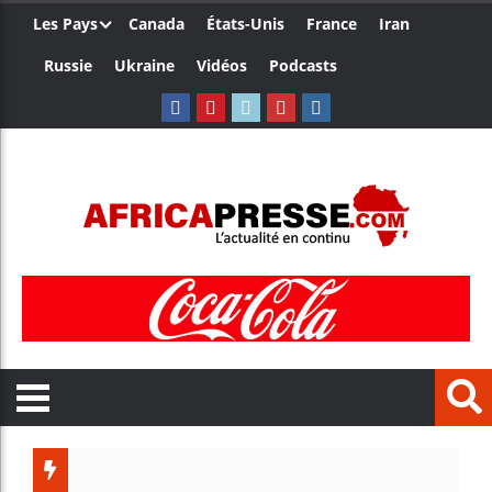
Les Pays
Canada
États-Unis
France
Iran
Russie
Ukraine
Vidéos
Podcasts
Trump no