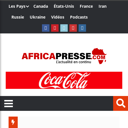
Les Pays
Canada
États-Unis
France
Iran
Russie
Ukraine
Vidéos
Podcasts
Trump n