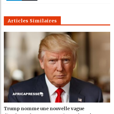
k
Telegra
Email
t
pt
m
Articles Similaires
Trump nomme une nouvelle vague