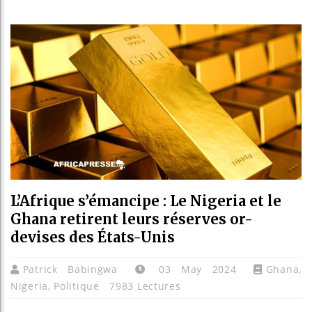
Les jeun
Guinée :
Réforme 
Bénin : 
L’Afrique s’émancipe : Le Nigeria et le
Ghana retirent leurs réserves or-
devises des États-Unis
Patrick Babingwa
03 May 2024
Ghana
,
Nigeria
,
Politique
7983 Lectures