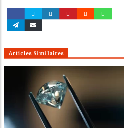
Faceboo
Twitter
linkedin
Pinteres
Reddit
WhatsAp
k
Telegra
Email
t
pt
m
Articles Similaires