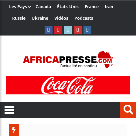
Les Pays
Canada
États-Unis
France
Iran
Russie
Ukraine
Vidéos
Podcasts
Le Came