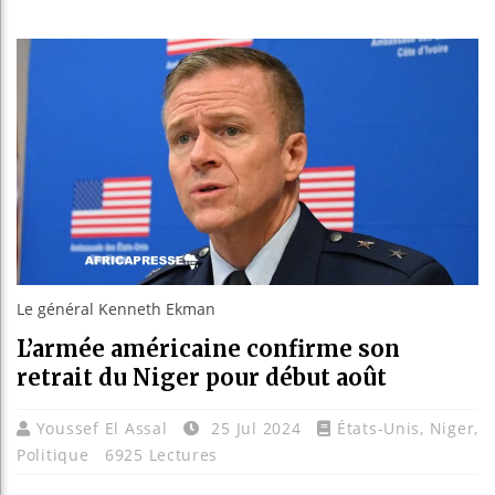
Les jeun
Guinée :
Réforme 
Bénin : 
Le général Kenneth Ekman
L’armée américaine confirme son
retrait du Niger pour début août
Youssef El Assal
25 Jul 2024
États-Unis
,
Niger
,
Politique
6925 Lectures