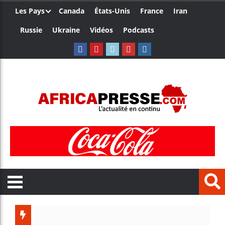
Les Pays
Canada
États-Unis
France
Iran
Russie
Ukraine
Vidéos
Podcasts
Trump n