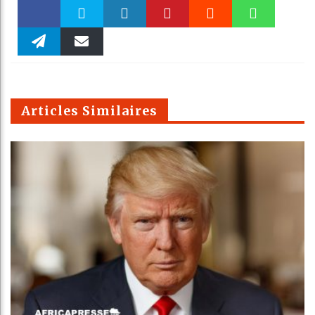
Faceboo
Twitter
linkedin
Pinteres
Reddit
WhatsAp
k
Telegra
Email
t
pt
m
Articles Similaires