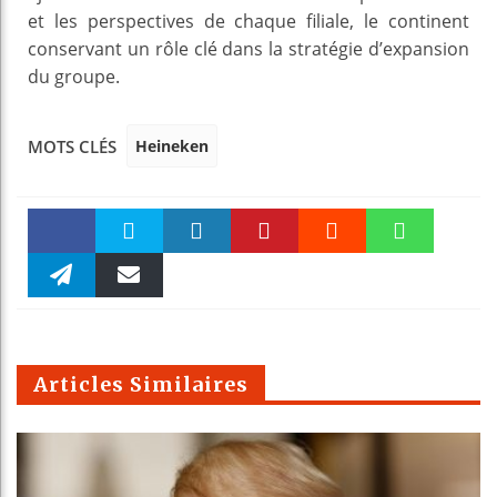
et les perspectives de chaque filiale, le continent
conservant un rôle clé dans la stratégie d’expansion
du groupe.
Heineken
MOTS CLÉS
Faceboo
Twitter
linkedin
Pinteres
Reddit
WhatsAp
k
Telegra
Email
t
pt
m
Articles Similaires