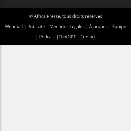
©
Africa Presse
, tous droits réservés
Webmail
|
Publicité
| Mentions Legales |
À propos
|
Équipe
|
Podcast
|
ChatGPT
|
Contact