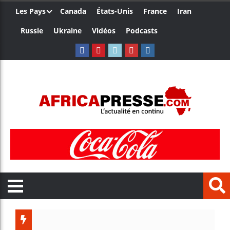
Les Pays
Canada
États-Unis
France
Iran
Russie
Ukraine
Vidéos
Podcasts
Trump n