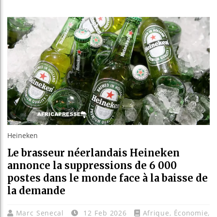
Les jeu
Guinée 
Réforme
Bénin :
Heineken
Le brasseur néerlandais Heineken
annonce la suppressions de 6 000
postes dans le monde face à la baisse de
la demande
Marc Senecal
12 Feb 2026
Afrique
,
Économie
,