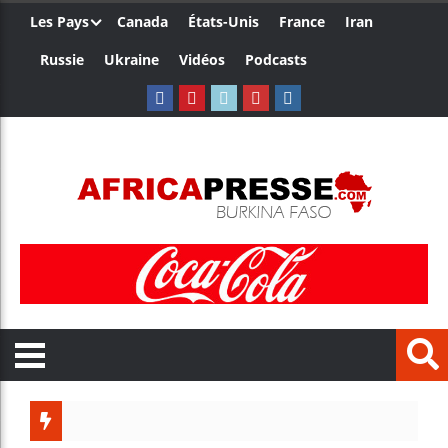
Les Pays
Canada
États-Unis
France
Iran
Russie
Ukraine
Vidéos
Podcasts
Côte d