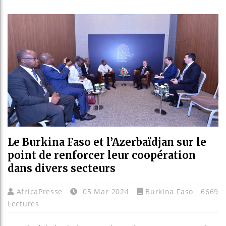
Réform
Bénin 
Aliko 
Le Burkina Faso et l’Azerbaïdjan sur le
point de renforcer leur coopération
dans divers secteurs
AfricaPresse
05 Mar 2024
Burkina Faso
6669
Lectures