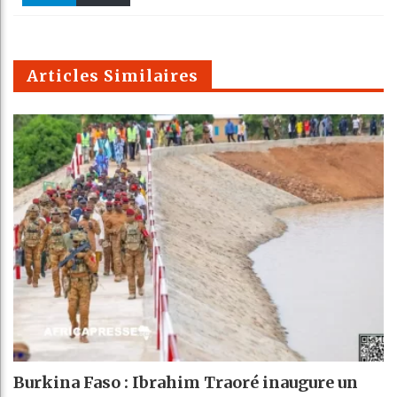
k
Telegra
Email
t
pt
m
Articles Similaires
Burkina Faso : Ibrahim Traoré inaugure un