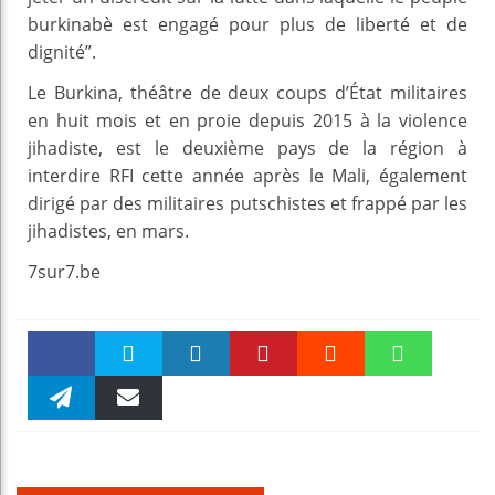
burkinabè est engagé pour plus de liberté et de
dignité”.
Le Burkina, théâtre de deux coups d’État militaires
en huit mois et en proie depuis 2015 à la violence
jihadiste, est le deuxième pays de la région à
interdire RFI cette année après le Mali, également
dirigé par des militaires putschistes et frappé par les
jihadistes, en mars.
7sur7.be
Faceboo
Twitter
linkedin
Pinteres
Reddit
WhatsAp
k
Telegra
Email
t
pt
m