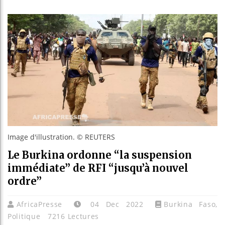
Réparati
Canada 
Reboisem
Image d'illustration. © REUTERS
Le Burkina ordonne “la suspension
immédiate” de RFI “jusqu’à nouvel
ordre”
AfricaPresse
04 Dec 2022
Burkina Faso
,
Politique
7216 Lectures