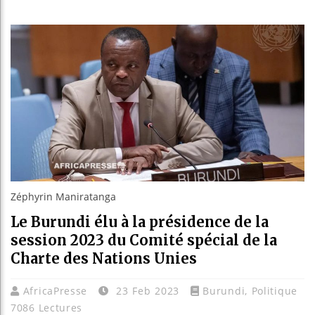
Réforme 
Bénin : 
Aliko Da
Le Camer
Zéphyrin Maniratanga
Le Burundi élu à la présidence de la
session 2023 du Comité spécial de la
Charte des Nations Unies
AfricaPresse
23 Feb 2023
Burundi
,
Politique
7086 Lectures