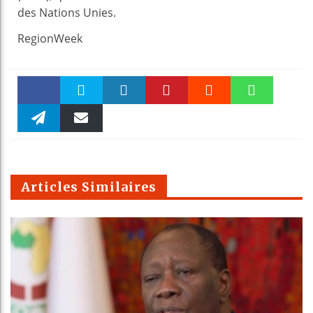
des Nations Unies.
RegionWeek
Faceboo
Twitter
linkedin
Pinteres
Reddit
WhatsAp
k
Telegra
Email
t
pt
m
Articles Similaires