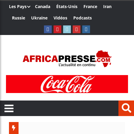
Les Pays
Canada
États-Unis
France
Iran
Russie
Ukraine
Vidéos
Podcasts
Côte d’I