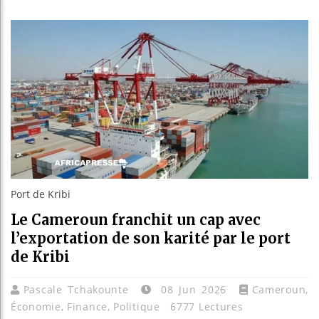
Guinée :
Réforme 
Bénin : 
Aliko Da
Port de Kribi
Le Cameroun franchit un cap avec
l’exportation de son karité par le port
de Kribi
Pascale Tchakounte
08 Jun 2026
Cameroun
,
Économie
,
Finance
,
Politique
6777 Lectures