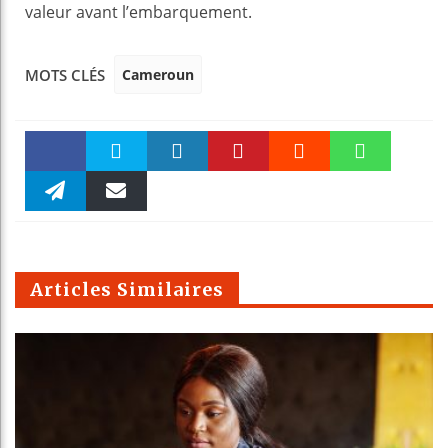
valeur avant l’embarquement.
Cameroun
MOTS CLÉS
Faceboo
Twitter
linkedin
Pinteres
Reddit
WhatsAp
k
Telegra
Email
t
pt
m
Articles Similaires