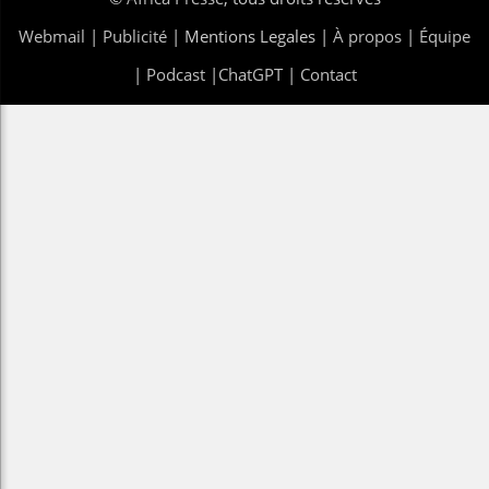
Webmail
|
Publicité
| Mentions Legales |
À propos
|
Équipe
|
Podcast
|
ChatGPT
|
Contact