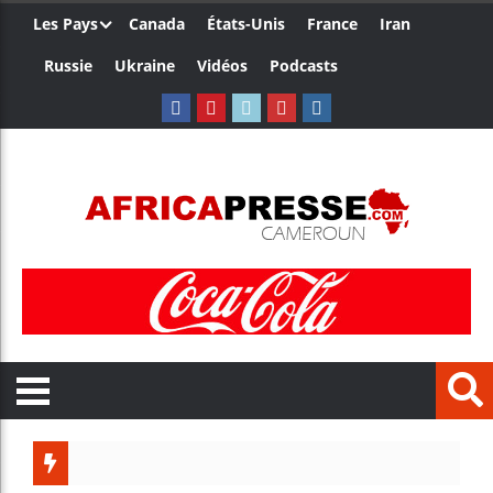
Les Pays
Canada
États-Unis
France
Iran
Russie
Ukraine
Vidéos
Podcasts
Les jeun