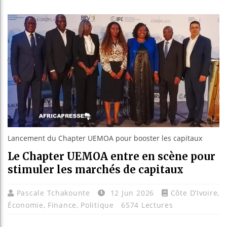
Guinée : 
Réforme él
Bénin : Pa
Aliko Dan
Lancement du Chapter UEMOA pour booster les capitaux
Le Chapter UEMOA entre en scène pour
stimuler les marchés de capitaux
Pascale Tchakounte
12 Jun 2026
Côte D’Ivoire
,
Économie
,
Finance
,
Politique
6574 Lectures