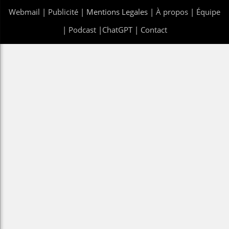
Webmail
|
Publicité
| Mentions Legales |
À propos
|
Équipe
|
Podcast
|
ChatGPT
|
Contact