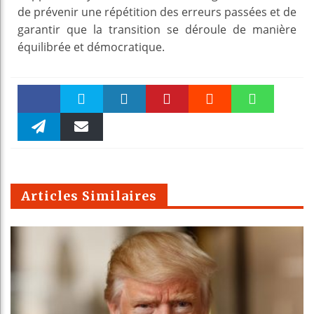
de prévenir une répétition des erreurs passées et de
garantir que la transition se déroule de manière
équilibrée et démocratique.
Faceboo
Twitter
linkedin
Pinteres
Reddit
WhatsAp
k
Telegra
Email
t
pt
m
Articles Similaires