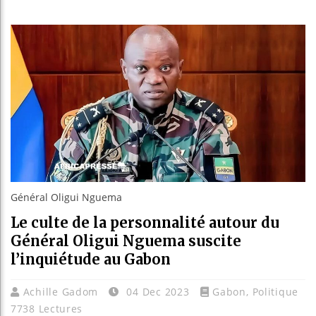
Les jeun
Guinée 
Réforme 
Bénin : 
Général Oligui Nguema
Le culte de la personnalité autour du
Général Oligui Nguema suscite
l’inquiétude au Gabon
Achille Gadom
04 Dec 2023
Gabon
,
Politique
7738 Lectures