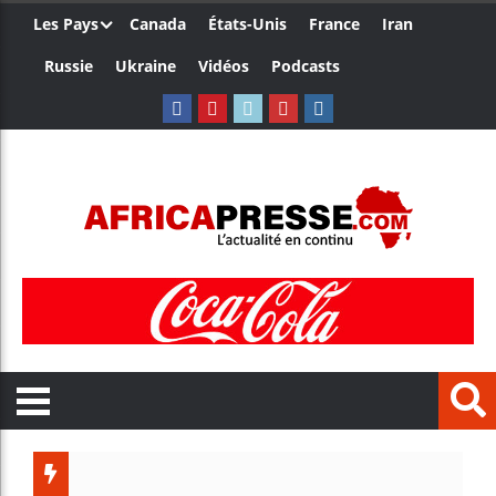
Les Pays
Canada
États-Unis
France
Iran
Russie
Ukraine
Vidéos
Podcasts
Trump n