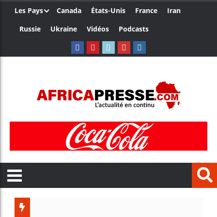
Les Pays
Canada
États-Unis
France
Iran
Russie
Ukraine
Vidéos
Podcasts
Côte d’I