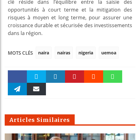
clé réside dans l’équilibre entre la saisie des
opportunités à court terme et la mitigation des
risques à moyen et long terme, pour assurer une
croissance durable et sécurisée des investissements
dans la région.
naira
nairas
nigeria
uemoa
MOTS CLÉS
Faceboo
Twitter
linkedin
Pinteres
Reddit
WhatsAp
k
Telegra
Email
t
pt
m
Articles Similaires