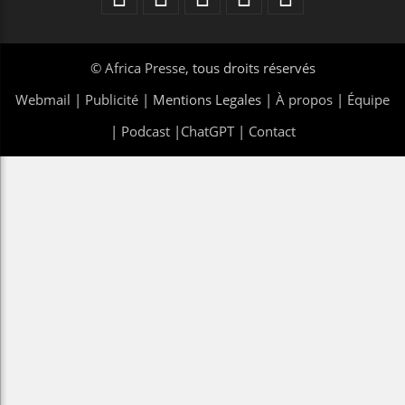
©
Africa Presse
, tous droits réservés
Webmail
|
Publicité
| Mentions Legales |
À propos
|
Équipe
|
Podcast
|
ChatGPT
|
Contact