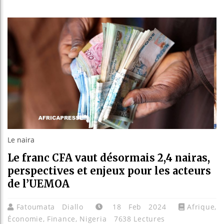
Réforme 
Bénin : 
Aliko Da
Le naira
Le franc CFA vaut désormais 2,4 nairas,
perspectives et enjeux pour les acteurs
de l’UEMOA
Fatoumata Diallo
18 Feb 2024
Afrique
,
Économie
,
Finance
,
Nigeria
7638 Lectures