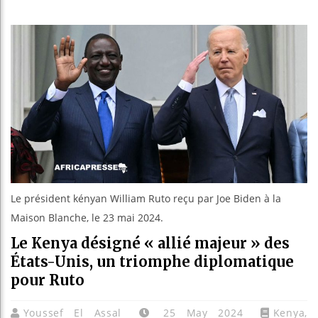
Guinée :
Réforme 
Bénin : 
Aliko Da
Le président kényan William Ruto reçu par Joe Biden à la
Maison Blanche, le 23 mai 2024.
Le Kenya désigné « allié majeur » des
États-Unis, un triomphe diplomatique
pour Ruto
Youssef El Assal
25 May 2024
Kenya
,