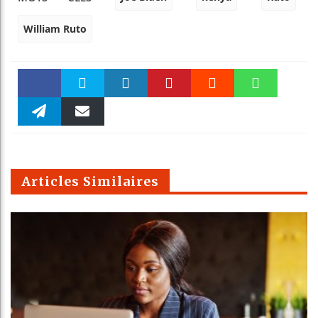
William Ruto
Faceboo
Twitter
linkedin
Pinteres
Reddit
WhatsAp
k
Telegra
Email
t
pt
m
Articles Similaires