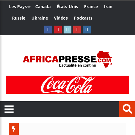
Les Pays
Canada
États-Unis
France
Iran
Russie
Ukraine
Vidéos
Podcasts
Les jeun