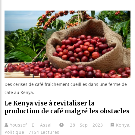
Les jeun
Guinée :
Réforme é
Bénin : 
Des cerises de café fraîchement cueillies dans une ferme de
café au Kenya,
Le Kenya vise à revitaliser la
production de café malgré les obstacles
Youssef El Assal
28 Sep 2023
Kenya
,
Politique
7154 Lectures