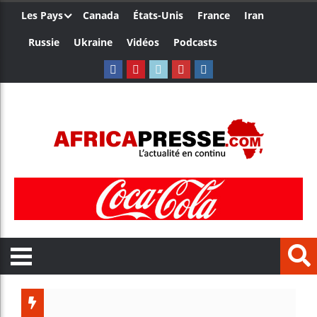
Les Pays
Canada
États-Unis
France
Iran
Russie
Ukraine
Vidéos
Podcasts
Trump no