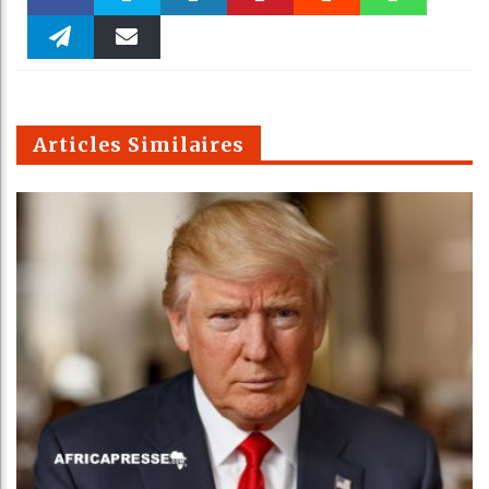
Faceboo
Twitter
linkedin
Pinteres
Reddit
WhatsAp
k
Telegra
Email
t
pt
m
Articles Similaires