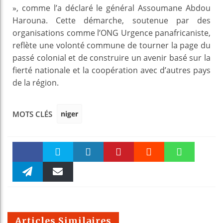
», comme l’a déclaré le général Assoumane Abdou
Harouna. Cette démarche, soutenue par des
organisations comme l’ONG Urgence panafricaniste,
reflète une volonté commune de tourner la page du
passé colonial et de construire un avenir basé sur la
fierté nationale et la coopération avec d’autres pays
de la région.
niger
MOTS CLÉS
Faceboo
Twitter
linkedin
Pinteres
Reddit
WhatsAp
k
Telegra
Email
t
pt
m
Articles Similaires