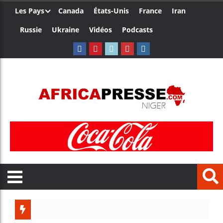
Les Pays
Canada
États-Unis
France
Iran
Russie
Ukraine
Vidéos
Podcasts
Côte d’I