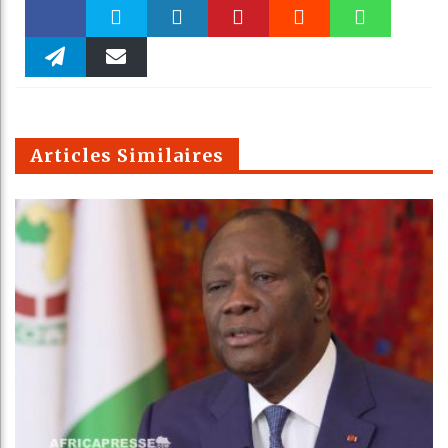
Faceboo
Twitter
linkedin
Pinteres
Reddit
WhatsAp
k
Telegra
Email
t
pt
m
Articles Similaires