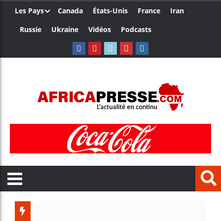
Les Pays
Canada
États-Unis
France
Iran
Russie
Ukraine
Vidéos
Podcasts
Côte d’I