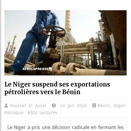
Réforme 
Bénin : 
Aliko Da
Le Niger suspend ses exportations
pétrolières vers le Bénin
Youssef El Assal
14 Jun 2024
Bénin
,
Niger
,
Politique
6922 Lectures
Le Niger a pris une décision radicale en fermant les