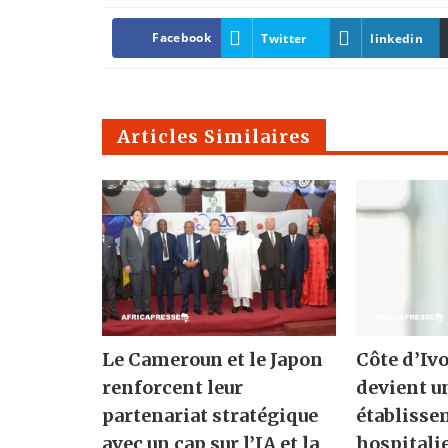
Facebook
Twitter
linkedin
Articles Similaires
Le Cameroun et le Japon
Côte d’Ivo
renforcent leur
devient u
partenariat stratégique
établisse
avec un cap sur l’IA et la
hospitali