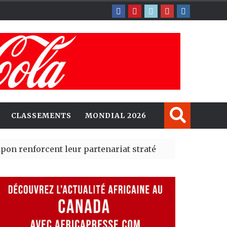
CLASSEMENTS
MONDIAL 2026
rcent leur partenariat stratégique avec un cap sur l’IA
erté Madrid des risques migratoires dès juillet
| 05 Aug 20