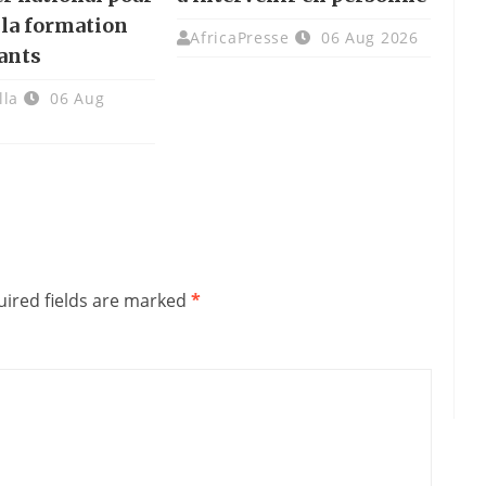
 la formation
AfricaPresse
06 Aug 2026
ants
lla
06 Aug
ired fields are marked
*