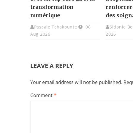
transformation
renforcer
numérique
des soign
Pascale Tchakounte
06
Sidonie Be
Aug 2026
2026
LEAVE A REPLY
Your email address will not be published.
Requ
Comment
*