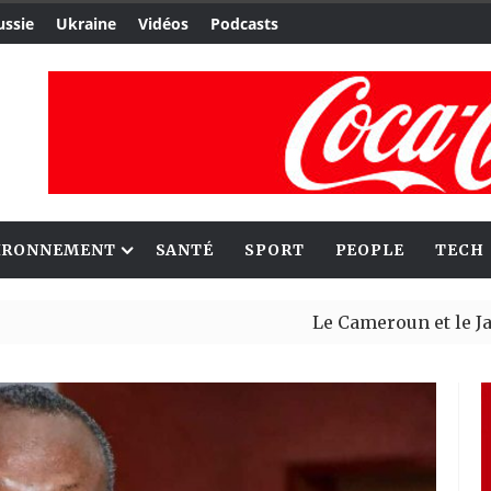
ussie
Ukraine
Vidéos
Podcasts
IRONNEMENT
SANTÉ
SPORT
PEOPLE
TECH
Le Cameroun et le Japon renfo
Ceuta : Rabat affirme avoir al