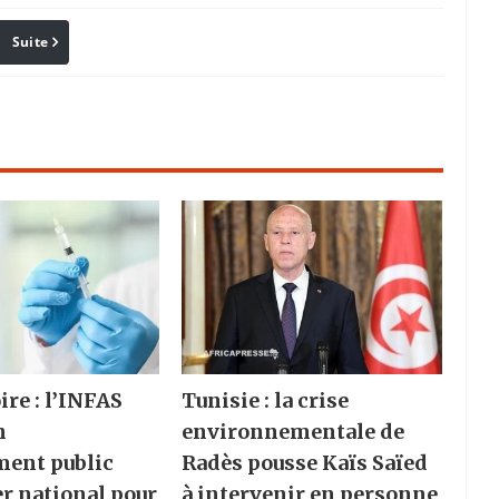
Suite
Pinterest
Reddit
Email
ire : l’INFAS
Tunisie : la crise
n
environnementale de
ment public
Radès pousse Kaïs Saïed
er national pour
à intervenir en personne