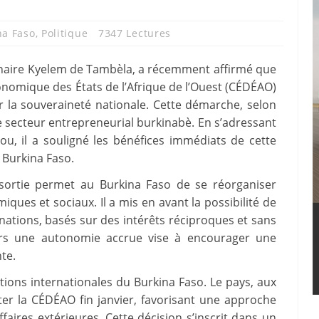
na Faso
,
Politique
7347 Lectures
inaire Kyelem de Tambèla, a récemment affirmé que
nomique des États de l’Afrique de l’Ouest (CÉDÉAO)
r la souveraineté nationale. Cette démarche, selon
le secteur entrepreneurial burkinabè. En s’adressant
u, il a souligné les bénéfices immédiats de cette
 Burkina Faso.
 sortie permet au Burkina Faso de se réorganiser
ques et sociaux. Il a mis en avant la possibilité de
nations, basés sur des intérêts réciproques et sans
 vers une autonomie accrue vise à encourager une
te.
tions internationales du Burkina Faso. Le pays, aux
ter la CÉDÉAO fin janvier, favorisant une approche
aires extérieures. Cette décision s’inscrit dans un